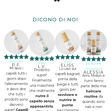
DICONO DI NOI
MIDORI
YUMI
AMI
REBORN
P.F.
ELISS
L.V.
Mi lavo i
Lo uso sui
YOURSELF
Prodotto
ALESSIA
capelli tutti i
capelli bagnati
super!
Ami, Midori e
giorni dopo
prima della
Finalmente
Yumi fanno
l’allenamento
piega e tutti
una maschera
parte della mia
e devo dire
giorni per
che realmente
haircare
che tutti i
ravvivare e
nutre il
routine
da
prodotti sono
nutrire le
capello senza
quando sono
davvero
punte
appesantirlo
.
nati e non
super!
Capelli
(secchissime