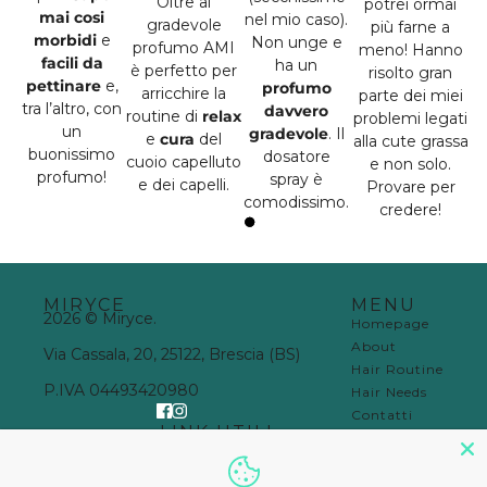
Oltre al
potrei ormai
mai cosi
nel mio caso).
gradevole
più farne a
morbidi
e
Non unge e
profumo AMI
meno! Hanno
facili da
ha un
è perfetto per
risolto gran
pettinare
e,
profumo
arricchire la
parte dei miei
tra l’altro, con
davvero
routine di
relax
problemi legati
un
gradevole
. Il
e
cura
del
alla cute grassa
buonissimo
dosatore
cuoio capelluto
e non solo.
profumo!
spray è
e dei capelli.
Provare per
comodissimo.
credere!
MIRYCE
MENU
2026 © Miryce.
Homepage
About
Via Cassala, 20, 25122, Brescia (BS)
Hair Routine
P.IVA 04493420980
Hair Needs
Contatti
LINK UTILI
Dove Trovarci
FAQ