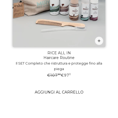
RICE ALL IN
Haircare Routine
Il SET Completo che ristruttura e protegge fino alla
piega
€107
€
97
50
0
AGGIUNGI AL CARRELLO
MIRYCE
LA PRIMA HAIR ROUTINE A BASE