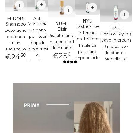
AMI
MIDORI
NYU
Maschera
YUMI
Shampoo
Districante
DEWI
Elisir
Un dono
Detersione
e Termo-
Finish & Styling
Ristrutturante,
per i tuoi
profonda
protettore
leave-in cream
nutriente ed
capelli
in un
Facile da
Rinforzante •
illuminante
desiderosi
risciacquo
pettinare,
Idratante •
€
25
0
€
24
50
di
impeccabile
Modellante
idratazione
€
11
50
€
16
50
€18
50
€
28
50