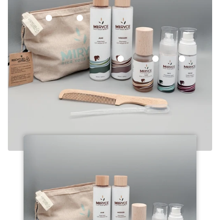
AMI
MIDORI
DEWI
NYU
YUMI