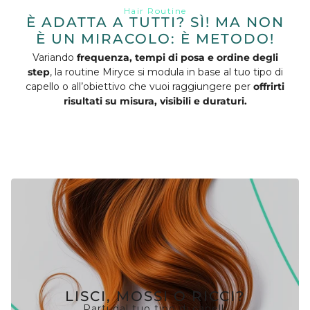
DI ACQUA DI RISO IPER-FERMENTATA
Hair Routine
È ADATTA A TUTTI? SÌ! MA NON
Formula brevettata · Made in Italy ·
È UN MIRACOLO: È METODO!
Fino al 98% di ingredienti di origine naturale
Variando
frequenza, tempi di posa e ordine degli
SCOPRI LA LINEA
step
, la routine Miryce si modula in base al tuo tipo di
capello o all’obiettivo che vuoi raggiungere per
offrirti
risultati su misura, visibili e duraturi.
TROVA IL TUO PROTOCOLLO
LISCI, MOSSI O RICCI?
Parti dal tuo tipo di capelli